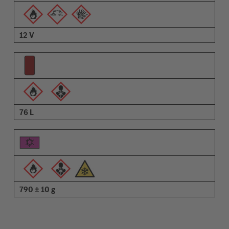
12 V
76 L
790 ± 10 g