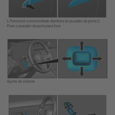
1. Pressione a extremidade dianteira do puxador da porta 2.
Puxe o puxador da porta para fora
Ajuste do volante