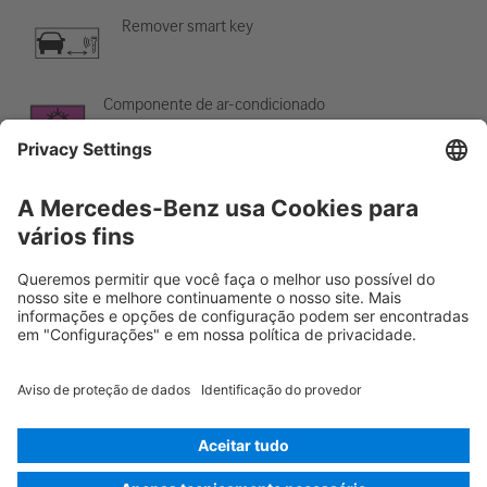
Remover smart key
Componente de ar-condicionado
Cuidado; baixa temperatura
Rescue Card Automóvel de passageiros
Versão 07/2026
02.3
ID-Nr.: 223.033
© 2026
Mercedes-Benz AG