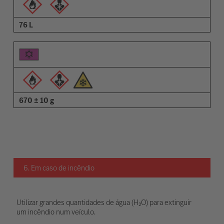
76 L
670 ± 10 g
6. Em caso de incêndio
Utilizar grandes quantidades de água (H₂O) para extinguir
um incêndio num veículo.