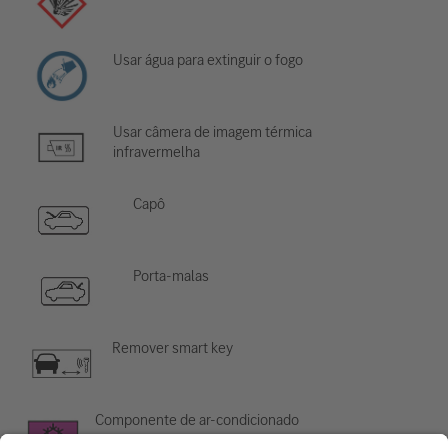
Usar água para extinguir o fogo
Usar câmera de imagem térmica
infravermelha
Capô
Porta-malas
Remover smart key
Componente de ar-condicionado