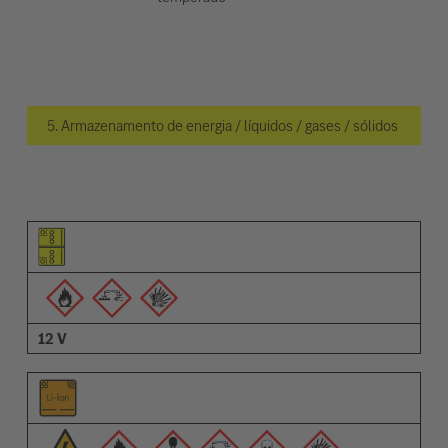
5. Armazenamento de energia / líquidos / gases / sólidos
Pictograma do elemento
Pictogramas de advertências
Descrição
12 V