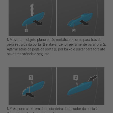
1. Mover um objeto plano e não metálico de cima para trás da
pega retraída da porta (1) e alavancá-lo ligeiramente para fora. 2.
Agarrar atrás da pega da porta (1) por baixo e puxar para fora até
haver resistência e segurar.
1. Pressione a extremidade dianteira do puxador da porta 2.