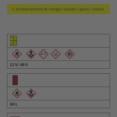
5. Armazenamento de energia / líquidos / gases / sólidos
Pictograma do elemento
Pictogramas de advertências
Descrição
12 V/ 48 V
66 L