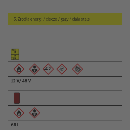
5. Źródła energii / ciecze / gazy / ciała stałe
Piktogram elementu
Piktogramy ostrzeżeń
Opis
12 V/ 48 V
66 L