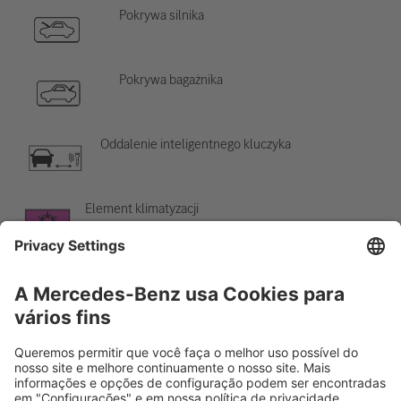
Pokrywa silnika
Pokrywa bagażnika
Oddalenie inteligentnego kluczyka
Element klimatyzacji
Ostrzeżenie o niskiej temperaturze