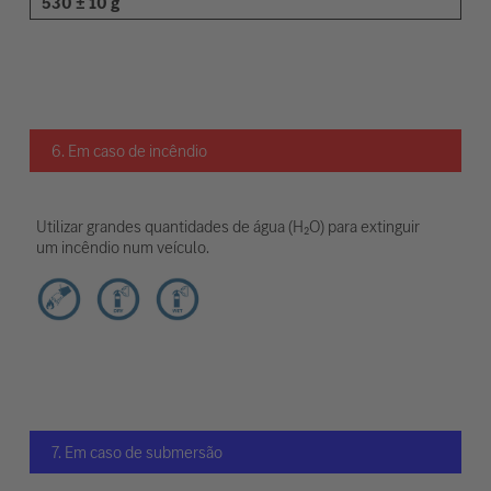
530 ± 10 g
6. Em caso de incêndio
Utilizar grandes quantidades de água (H₂O) para extinguir
um incêndio num veículo.
7. Em caso de submersão