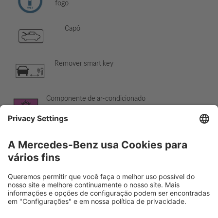
fogo
Capô
Remover smart key
Componente de ar-condicionado
Cuidado; baixa temperatura