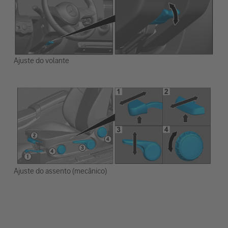
Ajuste do volante
Ajuste do assento (mecânico)