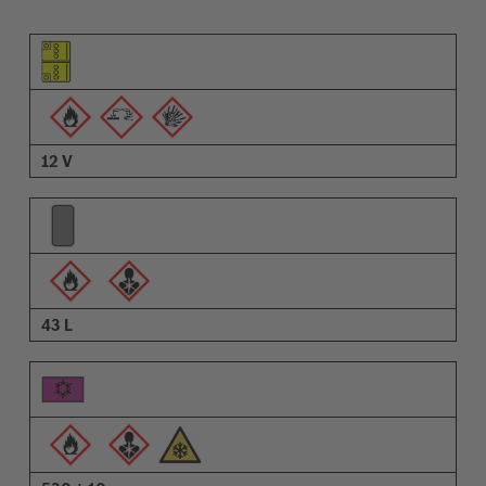
Pictograma do elemento
Pictogramas de advertências
Descrição
12 V
43 L