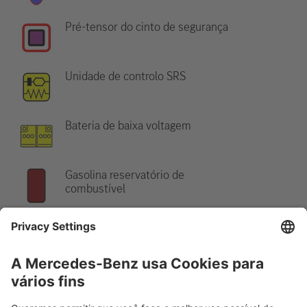
Pré-tensor do cinto de segurança
Unidade de controlo SRS
Bateria de baixa voltagem
Gasolina reservatório de
combustível
Indicação:
Para mais informações, por favor consulte o nosso
guia de salvamento
.