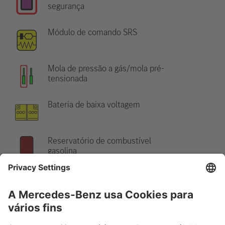
segurança
Módulo de comando SRS
Mola de pressão a gás/mola pré-
tensionada
Bateria de baixa voltagem
Reservatório de combustível
gasolina
Indicação:
Para informações adicionais, favor consultar o nosso