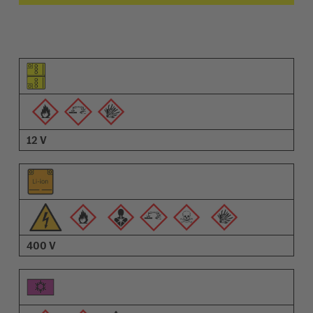
Pictograma do elemento
Pictogramas de advertências
Descrição
12 V
400 V