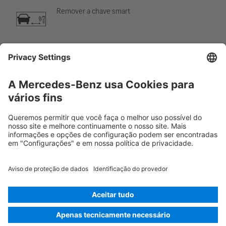
Remover a chave smart
Sistema de ar-condicionado
Perigo, baixa temperatura
Rescue Card Van
Versão 07/2026
01.5
ID-Nr.: 907.133
© 2026
Mercedes-Benz AG
Identificação do fornecedor
Configurações de cookies