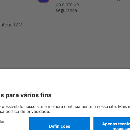
do cinto de
segurança
ateria 12 V
ais, favor consultar o nosso
guia de salvamento
.
Benz AG
Identificação do fornecedor
Configurações de cookies