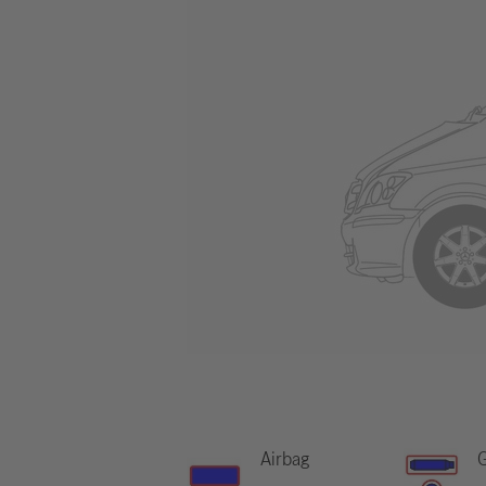
Airbag
G