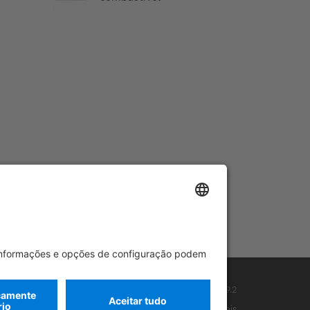
Rescue Card Van
Versão 07/2026
02.3
ID-Nr.: 639.2
Cookies
Proteção de dados
Avisos legais