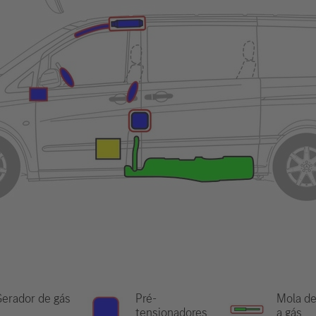
erador de gás
Pré-
Mola de
tensionadores
a gás