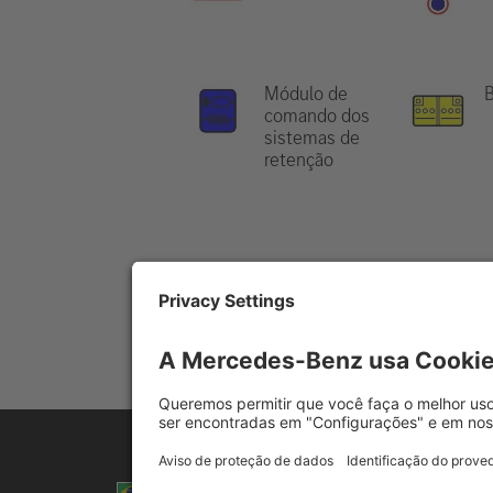
Módulo de
B
comando dos
sistemas de
retenção
Indicação:
Para informações adicion
Selecionar idioma
© 2026
Mercedes-