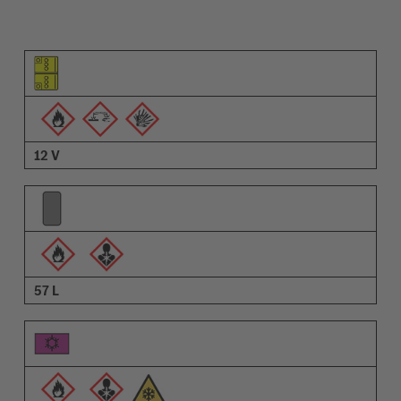
Pictograma do elemento
Pictogramas de advertências
Descrição
12 V
57 L