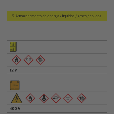
5. Armazenamento de energia / líquidos / gases / sólidos
Pictograma do elemento
Pictogramas de advertências
Descrição
12 V
400 V