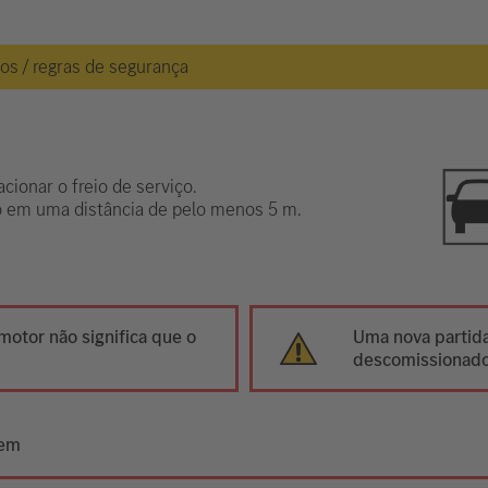
gos / regras de segurança
cionar o freio de serviço.
lo em uma distância de pelo menos 5 m.
motor não significa que o
Uma nova partida
descomissionado
gem