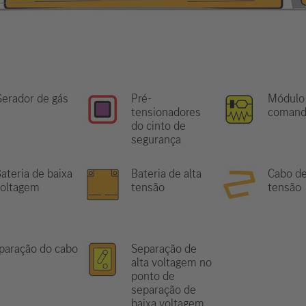
erador de gás
Pré-
Módulo
tensionadores
comand
do cinto de
segurança
ateria de baixa
Bateria de alta
Cabo de
voltagem
tensão
tensão
paração do cabo
Separação de
alta voltagem no
ponto de
separação de
baixa voltagem