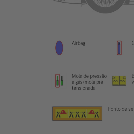
Airbag
G
Mola de pressão
B
a gás/mola pré-
tensionada
Ponto de se