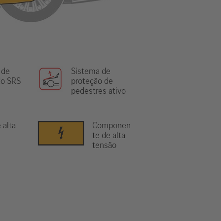
 de
Sistema de
o SRS
proteção de
pedestres ativo
 alta
Componen
te de alta
tensão