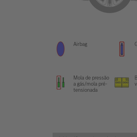
Airbag
G
Mola de pressão
B
a gás/mola pré-
tensionada