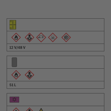
Pictograma do elemento
Pictogramas de advertências
Descrição
12 V/48 V
51 L