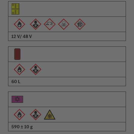
Pictograma do elemento
Pictogramas de advertências
Descrição
12 V/ 48 V
60 L
590 ± 10 g