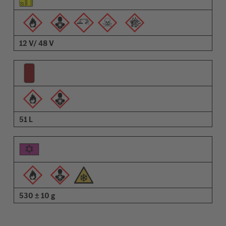
Descrição
12 V/ 48 V
51 L
530 ± 10 g