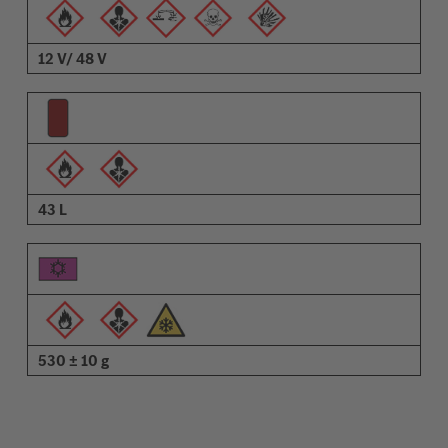
12 V/ 48 V
43 L
530 ± 10 g