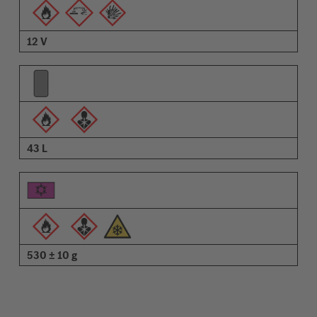
12 V
43 L
530 ± 10 g