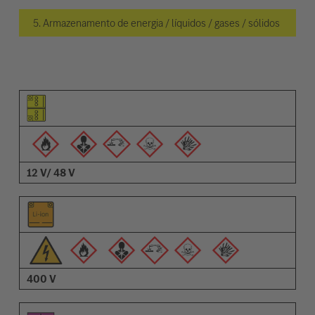
5. Armazenamento de energia / líquidos / gases / sólidos
Pictograma do elemento
Pictogramas de advertências
Descrição
12 V/ 48 V
400 V