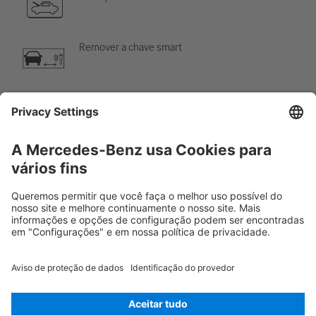
Remover a chave smart
Sistema de ar-condicionado
Perigo, baixa temperatura
Rescue Card Automóvel
Versão 07/2026
02.10
ID-Nr.: 243.701
© 2026
Mercedes-Benz AG