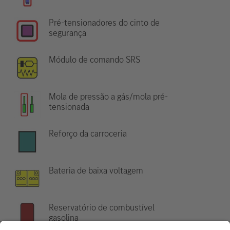
Pré-tensionadores do cinto de
segurança
Módulo de comando SRS
Mola de pressão a gás/mola pré-
tensionada
Reforço da carroceria
Bateria de baixa voltagem
Reservatório de combustível
gasolina