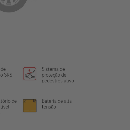
 de
Sistema de
o SRS
proteção de
pedestres ativo
tório de
Bateria de alta
ível
tensão
a