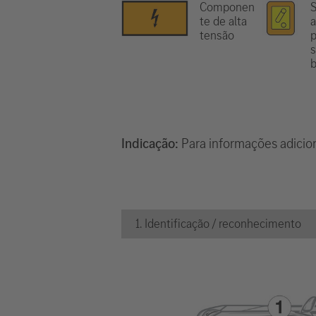
Componen
S
te de alta
a
tensão
p
s
b
Indicação:
Para informações adicion
1. Identificação / reconhecimento