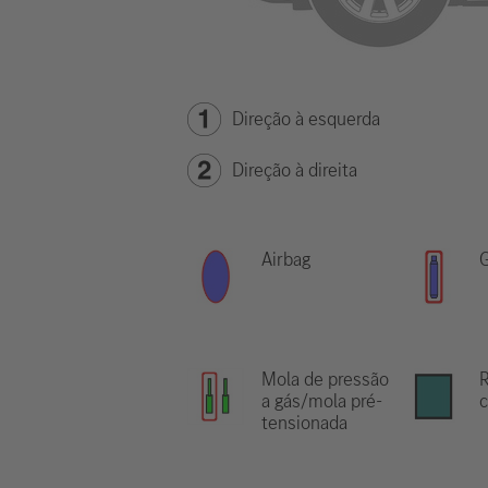
Direção à esquerda
Direção à direita
Airbag
G
Mola de pressão
R
a gás/mola pré-
c
tensionada