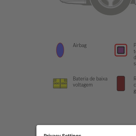
Airbag
P
t
d
Bateria de baixa
R
voltagem
c
g