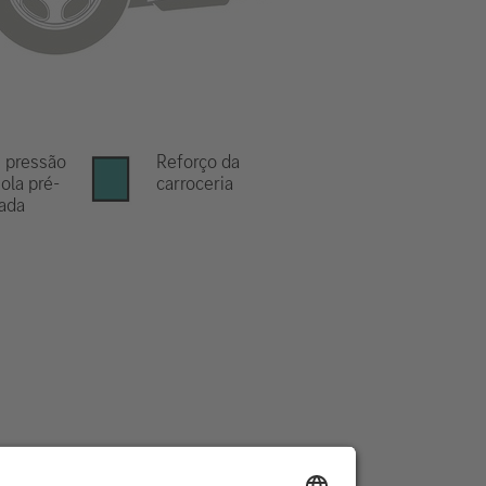
 pressão
Reforço da
ola pré-
carroceria
ada