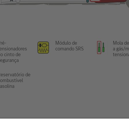
ré-
Módulo de
Mola de
ensionadores
comando SRS
a gás/m
o cinto de
tension
segurança
eservatório de
ombustível
asolina