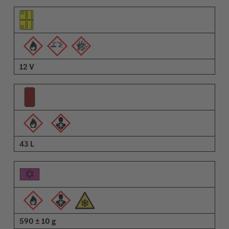
Pictograma do elemento
Pictogramas de advertências
Descrição
12 V
43 L
590 ± 10 g