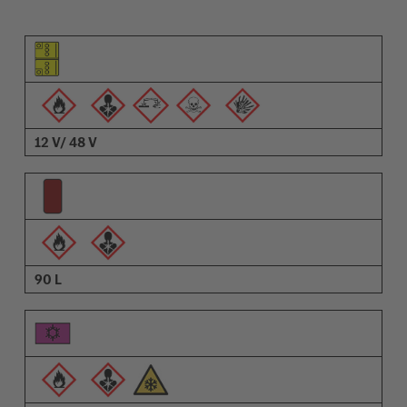
Pictograma do elemento
Pictogramas de advertências
Descrição
12 V/ 48 V
90 L