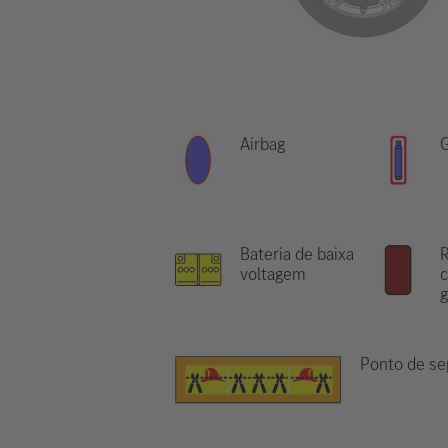
Airbag
G
Bateria de baixa
R
voltagem
c
g
Ponto de se