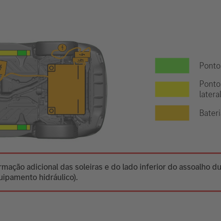
Ponto
Ponto
latera
Bateri
mação adicional das soleiras e do lado inferior do assoalho d
ipamento hidráulico).