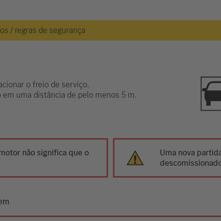
gos / regras de segurança
cionar o freio de serviço.
lo em uma distância de pelo menos 5 m.
motor não significa que o
Uma nova partida
descomissionado
gem