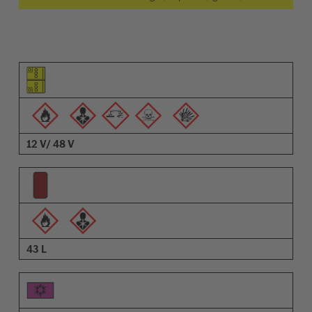
Pictograma do elemento
Pictogramas de advertências
Descrição
12 V/ 48 V
43 L