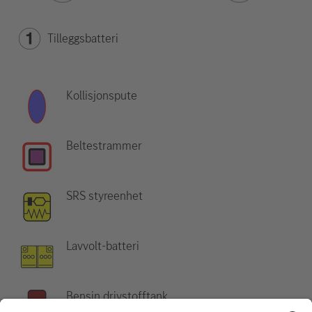
Tilleggsbatteri
Kollisjonspute
Beltestrammer
SRS styreenhet
Lavvolt-batteri
Bensin drivstofftank