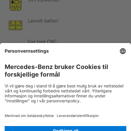
Lavvolt-batteri
Gas tank CNG
Merknad:
Mer informasjon finner du i vår
bergingsveiledning
.
Rescue Card Van
Versjon 07/2026
03.1
ID-Nr.: 906.2