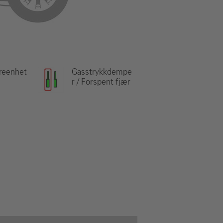
reenhet
Gasstrykkdempe
r / Forspent fjær