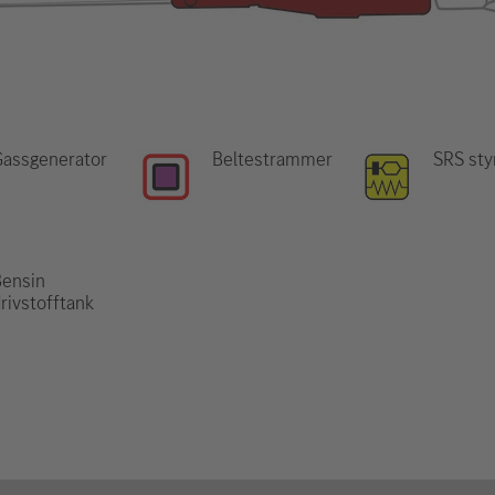
Gassgenerator
Beltestrammer
SRS sty
Bensin
rivstofftank