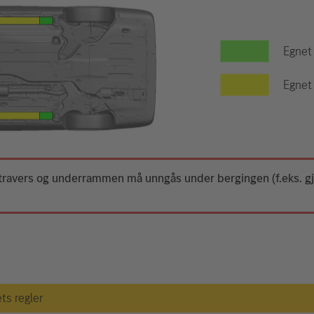
Egnet
Egnet 
 travers og underrammen må unngås under bergingen (f.eks. 
ets regler