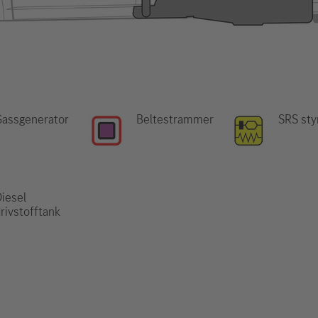
Gassgenerator
Beltestrammer
SRS sty
iesel
rivstofftank