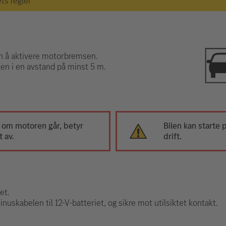
ets regler
n å aktivere motorbremsen.
en i en avstand på minst 5 m.
 om motoren går, betyr
Bilen kan starte p
t av.
drift.
et.
uskabelen til 12-V-batteriet, og sikre mot utilsiktet kontakt.