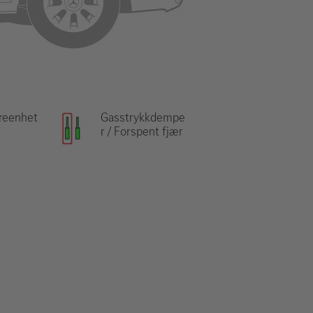
reenhet
Gasstrykkdempe
r / Forspent fjær