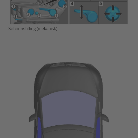
Seteinnstilling (mekanisk)