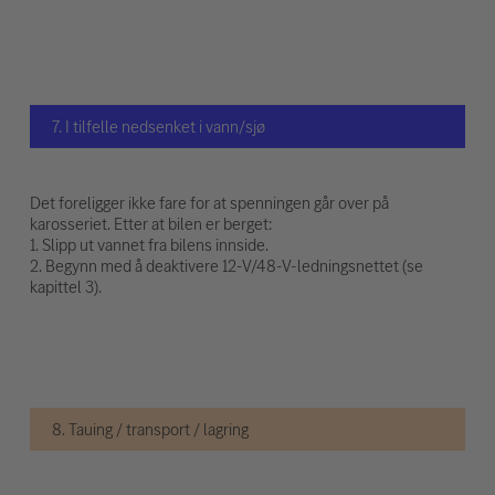
7. I tilfelle nedsenket i vann/sjø
Det foreligger ikke fare for at spenningen går over på
karosseriet. Etter at bilen er berget:
1. Slipp ut vannet fra bilens innside.
2. Begynn med å deaktivere 12-V/48-V-ledningsnettet (se
kapittel 3).
8. Tauing / transport / lagring