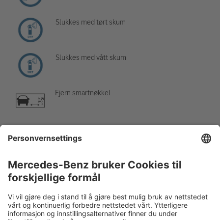
Slukkes med tørt skum
Slukkes med vått skum
Fjern smartnøkkel
Klimaanlegg
Fare, lav temperatur