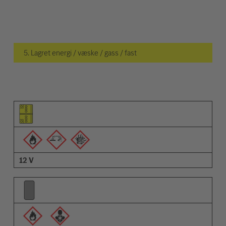
5. Lagret energi / væske / gass / fast
Piktogram for elementet
Piktogrammer for advarsler
Beskrivelse
12 V