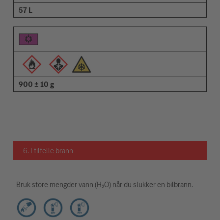
57 L
900 ± 10 g
6. I tilfelle brann
Bruk store mengder vann (H₂O) når du slukker en bilbrann.