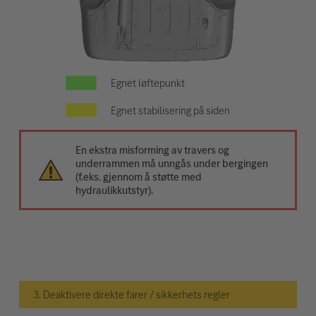
Egnet løftepunkt
Egnet stabilisering på siden
En ekstra misforming av travers og
underrammen må unngås under bergingen
(f.eks. gjennom å støtte med
hydraulikkutstyr).
3. Deaktivere direkte farer / sikkerhets regler