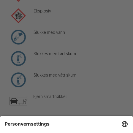
Eksplosiv
Slukke med vann
Slukkes med tørt skum
Slukkes med vått skum
Fjern smartnøkkel
Klimaanlegg