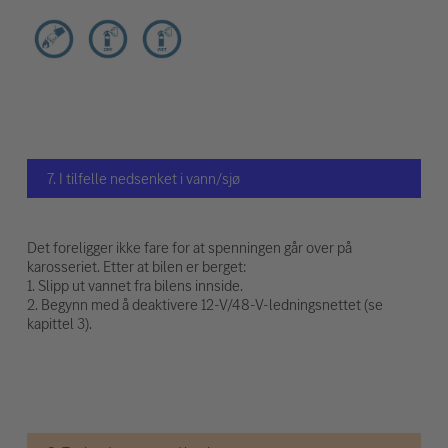
7. I tilfelle nedsenket i vann/sjø
Det foreligger ikke fare for at spenningen går over på
karosseriet. Etter at bilen er berget:
1. Slipp ut vannet fra bilens innside.
2. Begynn med å deaktivere 12-V/48-V-ledningsnettet (se
kapittel 3).