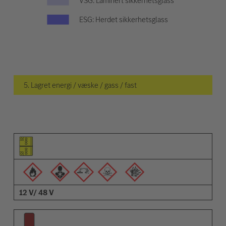
VSG: Laminert sikkerhetsglass
ESG: Herdet sikkerhetsglass
5. Lagret energi / væske / gass / fast
Piktogram for elementet
Piktogrammer for advarsler
Beskrivelse
12 V/ 48 V