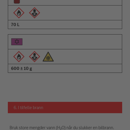
70 L
600 ± 10 g
6. I tilfelle brann
Bruk store mengder vann (H₂O) når du slukker en bilbrann.