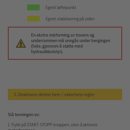
Egnet løftepunkt
Egnet stabilisering på siden
En ekstra misforming av travers og
underrammen må unngås under bergingen
(f.eks. gjennom å støtte med
hydraulikkutstyr).
3. Deaktivere direkte farer / sikkerhets regler
Slå tenningen av:
1. Trykk på START-STOPP-knappen, uten å aktivere