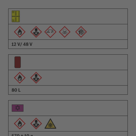
Piktogram for elementet
Piktogrammer for advarsler
Beskrivelse
12 V/ 48 V
80 L
570 ± 10 g