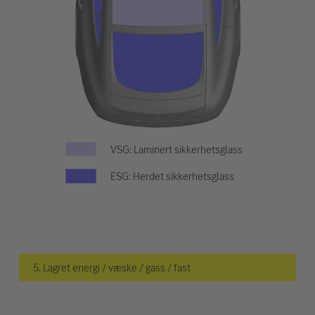
VSG: Laminert sikkerhetsglass
ESG: Herdet sikkerhetsglass
5. Lagret energi / væske / gass / fast