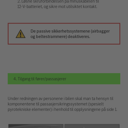
2. Løsne skruforbindelsen på minuskabelen til
12-V-batteriet, og sikre mot utilsiktet kontakt.
De passive sikkerhetssystemene (airbagger
og beltestrammere) deaktiveres.
4. Tilgang til fører/passasjerer
Under redningen av personene i bilen skal man ta hensyn til
komponentene til passasjersikringssystemet (spesielt
pyrotekniske elementer) i henhold til opplysningene på side 1.