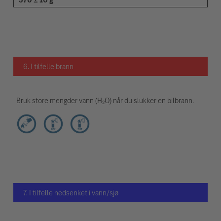
6. I tilfelle brann
Bruk store mengder vann (H₂O) når du slukker en bilbrann.
7. I tilfelle nedsenket i vann/sjø