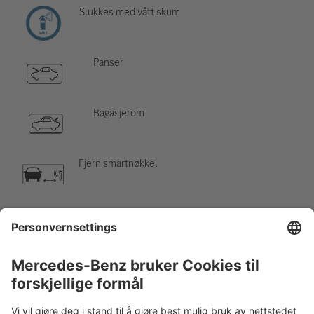
Slukkes med vått skum
Panser
Bagasjerom
Fjern smartnøkkel
Klimaanlegg
Fare, lav temperatur