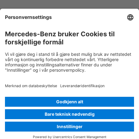
Klem av 12-V-batteriet
1. Fjern dekselet på 12-V-batteriet.
2. Løsne skruforbindelsen på minuskabelen til 12-V-
batteriet, og sikre mot utilsiktet kontakt.
Rescue Card Personbil
Versjon 07/2026
03.2
ID-Nr.: 253.35
© 2026
Mercedes-Benz AG
Leverandørmerking
Innstilling av informasjonskapsel
Informasjonskapsler
Personvern
Juridiske merknader
Velg språk