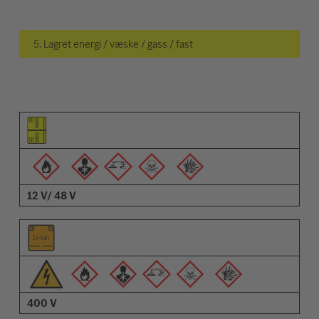
5. Lagret energi / væske / gass / fast
Piktogram for elementet
Piktogrammer for advarsler
Beskrivelse
12 V/ 48 V
400 V