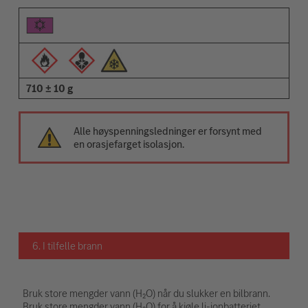
710 ± 10 g
Alle høyspenningsledninger er forsynt med
en orasjefarget isolasjon.
6. I tilfelle brann
Bruk store mengder vann (H₂O) når du slukker en bilbrann.
Bruk store mengder vann (H₂O) for å kjøle li-ionbatteriet.