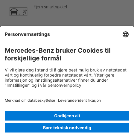
Fjern smartnøkkel
Klimaanlegg
Fare, lav temperatur
Rescue Card Personbil
Versjon 07/2026
02.11
ID-Nr.: 243.708
© 2026
Mercedes-Benz AG
Leverandørmerking
Innstilling av informasjonskapsel