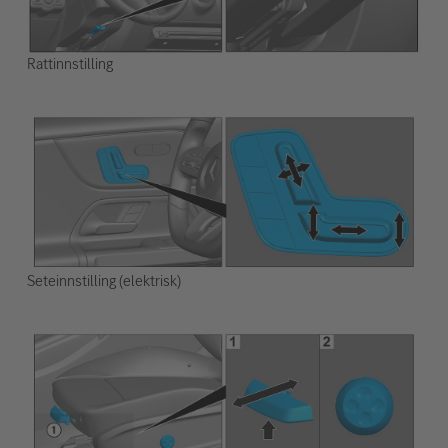
Rattinnstilling
Seteinnstilling (elektrisk)