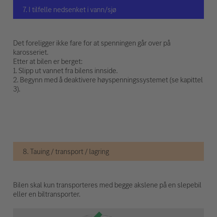
7. I tilfelle nedsenket i vann/sjø
Det foreligger ikke fare for at spenningen går over på
karosseriet.
Etter at bilen er berget:
1. Slipp ut vannet fra bilens innside.
2. Begynn med å deaktivere høyspenningssystemet (se kapittel
3).
8. Tauing / transport / lagring
Bilen skal kun transporteres med begge akslene på en slepebil
eller en biltransporter.