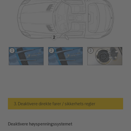
3. Deaktivere direkte farer / sikkerhets regler
Deaktivere høyspenningssystemet