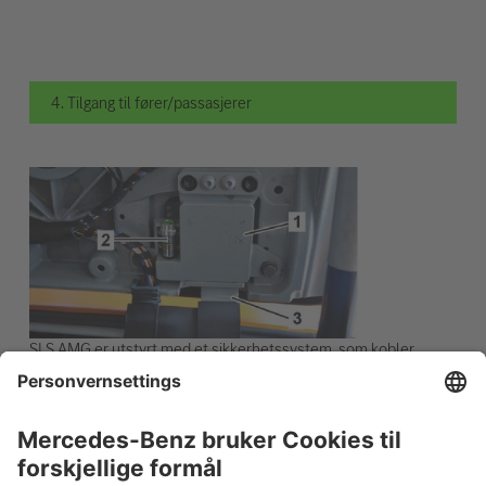
4. Tilgang til fører/passasjerer
SLS AMG er utstyrt med et sikkerhetssystem, som kobler
dørhengslene fra hengselarmene dersom kjøretøyet blir
liggende på taket etter en ulykke. I hvert dørhengsel (1) er det
plassert en pyroteknisk utløser (2), som utløses av
styreenheten for kollisjonssikringssystemene. Etter at
dørlåsen er åpnet, kan dørene trekke av hengselarmene (3).