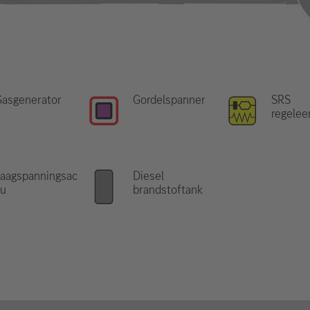
Gasgenerator
Gordelspanner
SRS
regelee
aagspanningsac
Diesel
cu
brandstoftank