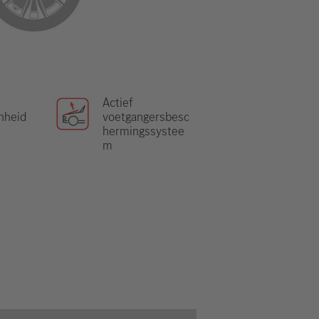
Actief
nheid
voetgangersbesc
hermingssystee
m