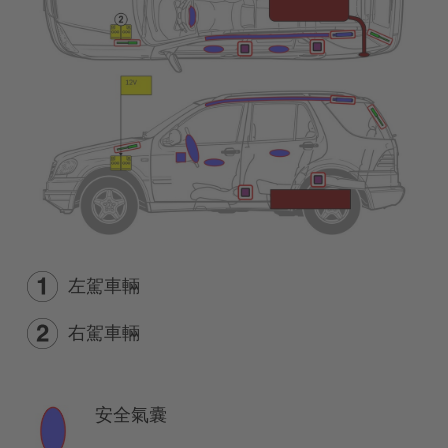
左駕車輛
右駕車輛
安全氣囊