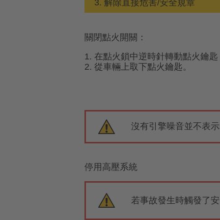
3. 解除直接危害/安全規章
關閉點火開關：
1. 在點火鎖中逆時針轉動點火鑰
2. 從車輛上取下點火鑰匙。
沒有引擎噪音並不表示
停用高壓系統
若事故發生時觸發了安