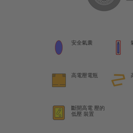
安全氣囊
高電壓電瓶
斷開高電 壓的
低壓 裝置