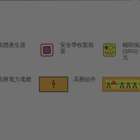
氣體產生器
安全帶收緊裝
輔助保
置
(SRS
元
高壓電力電纜
高壓組件