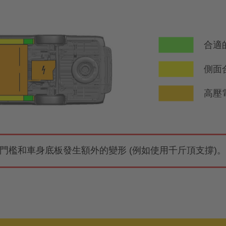
合適
側面
高壓
門檻和車身底板發生額外的變形 (例如使用千斤頂支撐)