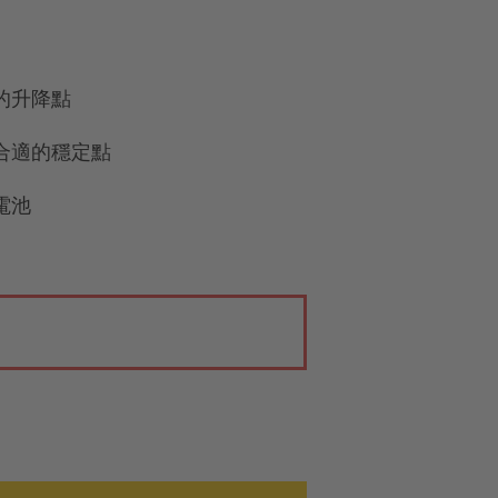
的升降點
合適的穩定點
電池
。