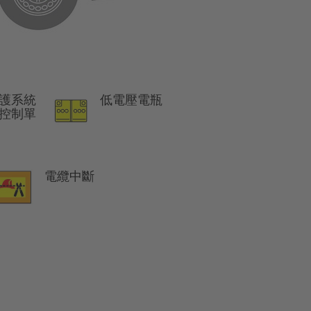
護系統
低電壓電瓶
) 控制單
電纜中斷