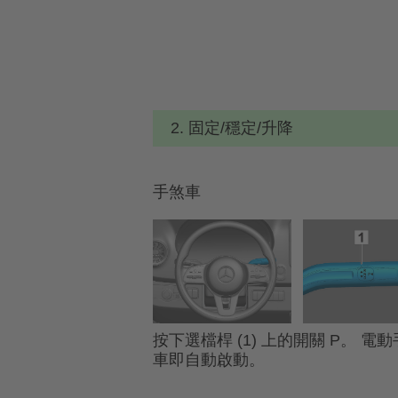
2. 固定/穩定/升降
手煞車
按下選檔桿 (1) 上的開關 P。 電
車即自動啟動。