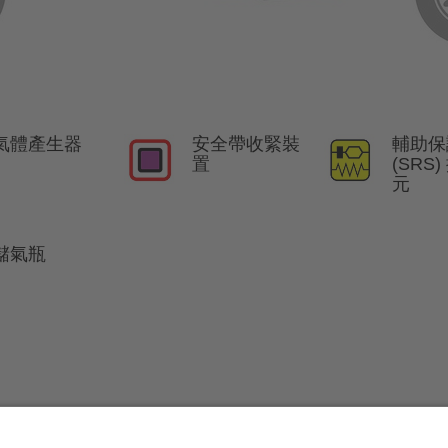
氣體產生器
安全帶收緊裝
輔助保
置
(SRS
元
儲氣瓶
南
。