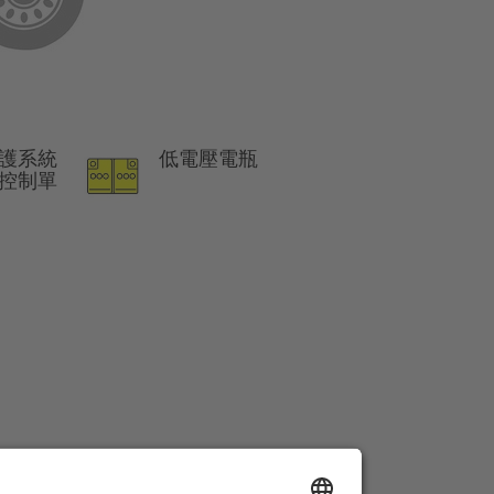
護系統
低電壓電瓶
) 控制單