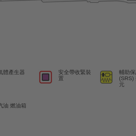
氣體產生器
安全帶收緊裝
輔助保
置
(SRS
元
汽油 燃油箱