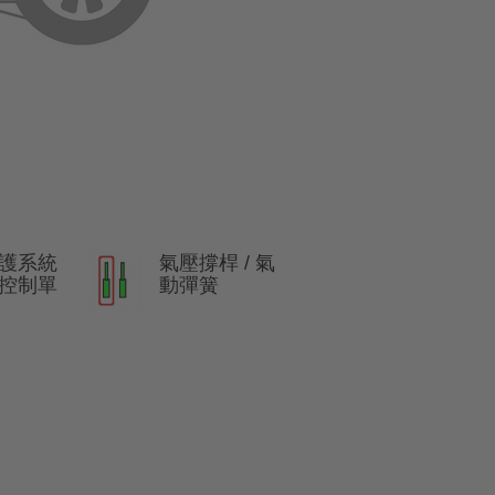
護系統
氣壓撐桿 / 氣
) 控制單
動彈簧