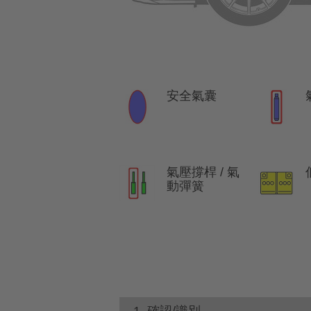
安全氣囊
氣壓撐桿 / 氣
動彈簧