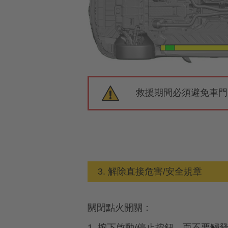
救援期間必須避免車門
3. 解除直接危害/安全規章
關閉點火開關：
1. 按下啟動/停止按鈕，而不要觸