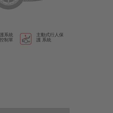
護系統
主動式行人保
) 控制單
護 系統