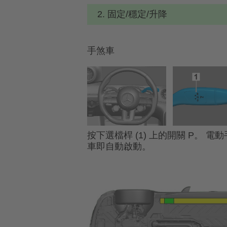
2. 固定/穩定/升降
手煞車
按下選檔桿 (1) 上的開關 P。 電
車即自動啟動。