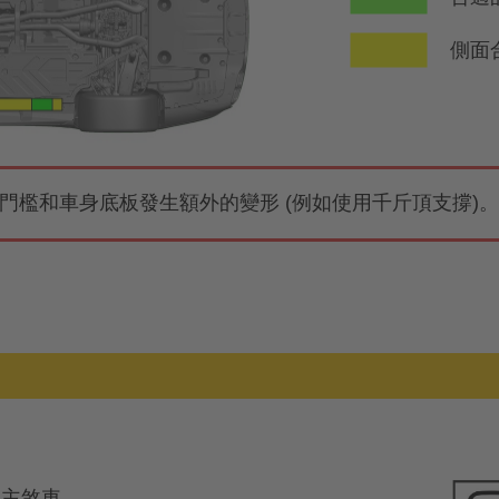
側面
門檻和車身底板發生額外的變形 (例如使用千斤頂支撐)
發主煞車。