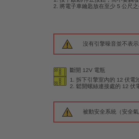
2. 將電子車鑰匙放在至少 5 公尺
沒有引擎噪音並不表示
斷開 12V 電瓶
1. 拆下引擎室內的 12 伏
2. 鬆開螺絲連接處的 12
被動安全系統（安全氣