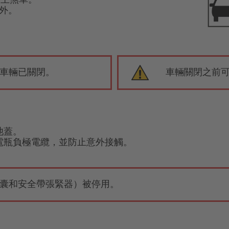
之外。
車輛已關閉。
車輛關閉之前
電池蓋。
 伏電瓶負極電纜，並防止意外接觸。
囊和安全帶張緊器）被停用。