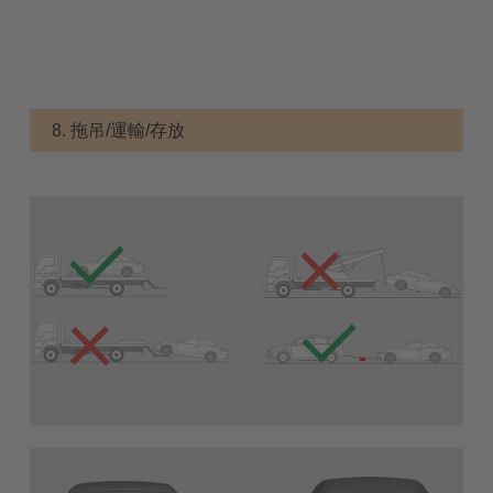
8. 拖吊/運輸/存放