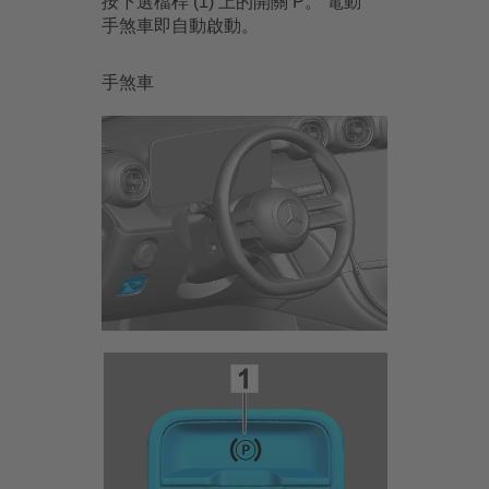
按下選檔桿 (1) 上的開關 P。 電動
手煞車即自動啟動。
手煞車