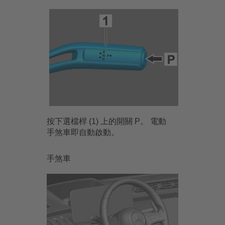
按下選檔桿 (1) 上的開關 P。 電動
手煞車即自動啟動。
手煞車