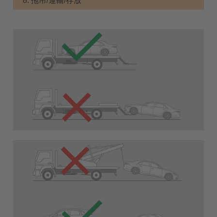
8. 拖吊/運輸/存放