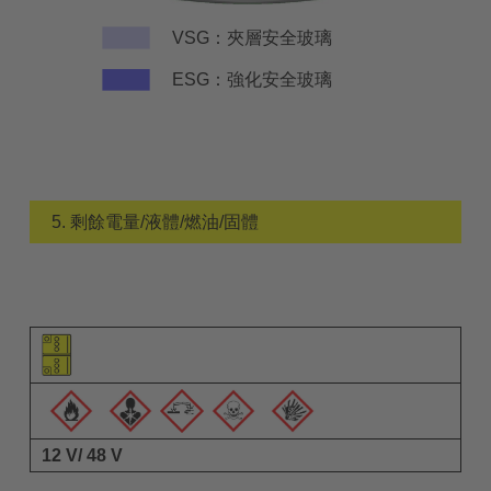
VSG：夾層安全玻璃
ESG：強化安全玻璃
5. 剩餘電量/液體/燃油/固體
元件圖示
警告圖示
說明
12 V/ 48 V