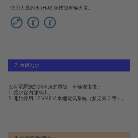
使用大量的水 (H₂0) 來撲滅車輛火災。
7. 車輛泡水
沒有電壓施加到車身的風險。車輛恢復後：
1. 讓水從內部排出。
2. 開始停用 12 V/48 V 車輛電氣系統（參見第 3 章）。