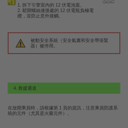
1. 拆下引擎室內的 12 伏電池蓋。
2. 鬆開螺絲連接處的 12 伏電瓶負極電
纜，並防止意外接觸。
被動安全系統（安全氣囊和安全帶張緊
器）被停用。
4. 救援通道
在放開乘員時，請根據第 1 頁的資訊，注意乘員防護系
統的元件（尤其是火藥元件）。