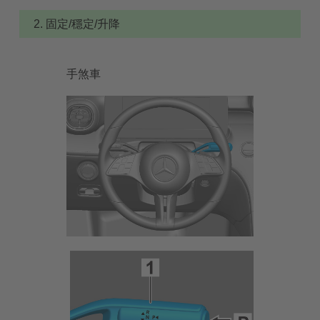
2. 固定/穩定/升降
手煞車