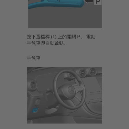
按下選檔桿 (1) 上的開關 P。 電動
手煞車即自動啟動。
手煞車