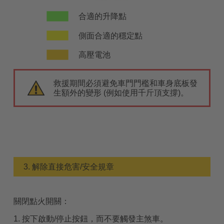
合適的升降點
側面合適的穩定點
高壓電池
救援期間必須避免車門門檻和車身底板發
生額外的變形 (例如使用千斤頂支撐)。
3. 解除直接危害/安全規章
關閉點火開關：
1. 按下啟動/停止按鈕，而不要觸發主煞車。