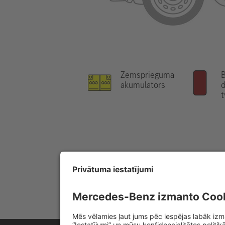
Zemsprieguma
B
akumulators
d
t
Norāde:
Papildu informāciju, lūdzu