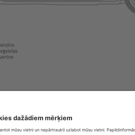
enzīns
egvielas
vertne
, skatiet mūsu
glābšanas dienestu vadlīnijās
.