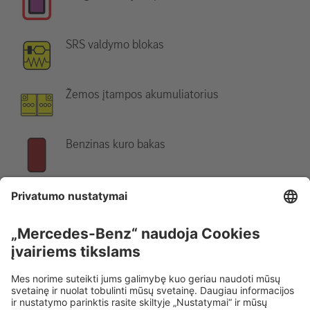
SRS valdymo blokas
Žemos įtampos akumuliatorius
Benzinas kuro bakas
Nurodymas:
Daugiau informacijos rasite mūsų
gelbėjimo
gairėse
.