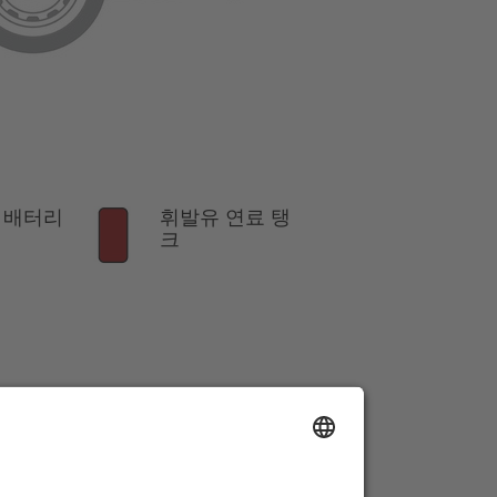
 배터리
휘발유 연료 탱
크