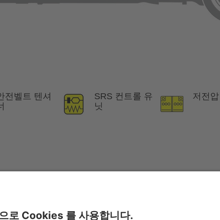
안전벨트 텐셔
SRS 컨트롤 유
저전압
너
닛
 안내서
참조.