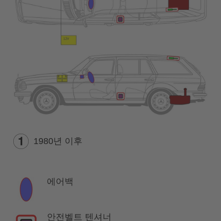
1980년 이후
에어백
안전벨트 텐셔너